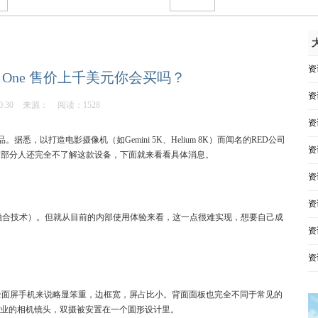
资
n One 售价上千美元你会买吗？
资
0:30
来源：
阅读：1528
资
，以打造电影摄像机（如Gemini 5K、Helium 8K）而闻名的RED公司
资
相信大部分人还完全不了解这款设备，下面就来看看具体消息。
资
资
三维融合技术）。但就从目前的内部使用体验来看，这一点很难实现，想要自己成
资
资
的全面屏手机来说略显笨重，边框宽，屏占比小。背面面板也完全不同于常见的
专业的相机镜头，双摄被安置在一个圆形设计里。