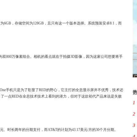
行内存为6GB，存储空间为128GB，且只有这一个版本选择。系统预装安卓8.1，而
为双800万像素组合。相机的看点就在于拍摄3D影像，因为这家公司想要将手
n One手机只是为了彰显了RED的野心，它主打的全息显示屏并不优秀，技术还
了一点RED在全息技术技术上看到的潜力，但对于这款初代产品来说是失败
1
2
3
95美元、时长两年的分期支付，而AT&T的计划为43.17美元/月的30个月分期。
4