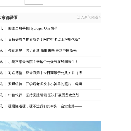
进入新闻频道 >
大家都爱看
讯
|
四维全息手机Hydrogen One 售价
讯
|
桌椅好看？拖着就走？网红打卡点上演现代版“
讯
|
领创激光：强力创新 赢取未来 推动中国激光
讯
|
小病不想去医院？来这个公众号在线问医生！
讯
|
对话博鳌，载誉而归丨今日商讯于公共关系（博
讯
|
安琪纽特：开学后老师发来小神兽的照片，瞬间
讯
|
中信银行：坚持党建引领 坚决打赢脱贫攻坚战
讯
|
硬岩隧道硬，硬不过我们的拳头！会堂南路——