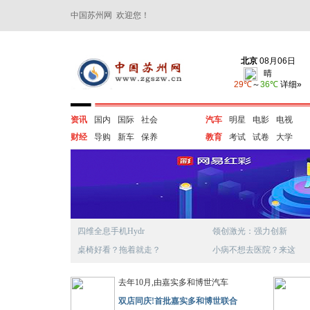
中国苏州网 欢迎您！
资讯
国内
国际
社会
汽车
明星
电影
电视
财经
导购
新车
保养
教育
考试
试卷
大学
四维全息手机Hydr
领创激光：强力创新
桌椅好看？拖着就走？
小病不想去医院？来这
去年10月,由嘉实多和博世汽车
双店同庆!首批嘉实多和博世联合