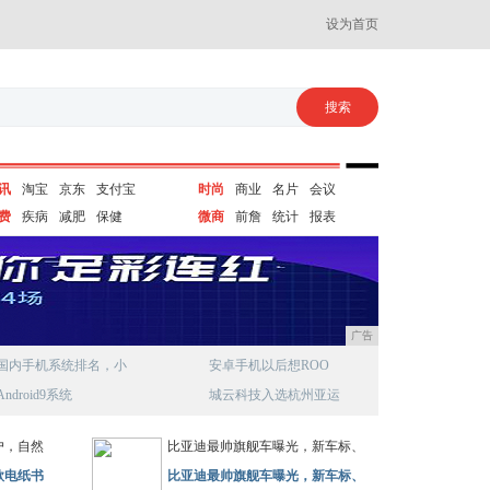
设为首页
讯
淘宝
京东
支付宝
时尚
商业
名片
会议
费
疾病
减肥
保健
微商
前詹
统计
报表
广告
国内手机系统排名，小
安卓手机以后想ROO
Android9系统
城云科技入选杭州亚运
户，自然
比亚迪最帅旗舰车曝光，新车标、
款电纸书
比亚迪最帅旗舰车曝光，新车标、