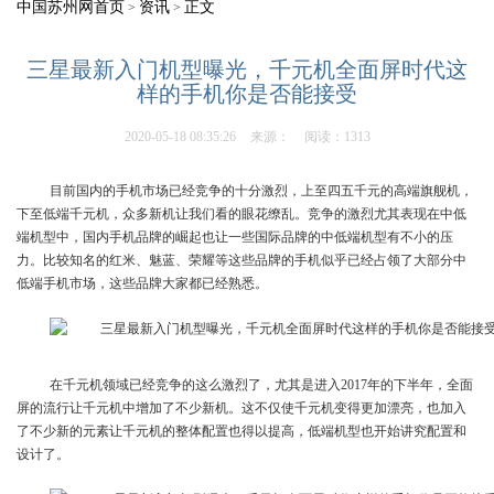
中国苏州网首页
资讯
正文
>
>
三星最新入门机型曝光，千元机全面屏时代这
样的手机你是否能接受
2020-05-18 08:35:26
来源：
阅读：1313
目前国内的手机市场已经竞争的十分激烈，上至四五千元的高端旗舰机，
下至低端千元机，众多新机让我们看的眼花缭乱。竞争的激烈尤其表现在中低
端机型中，国内手机品牌的崛起也让一些国际品牌的中低端机型有不小的压
力。比较知名的红米、魅蓝、荣耀等这些品牌的手机似乎已经占领了大部分中
低端手机市场，这些品牌大家都已经熟悉。
在千元机领域已经竞争的这么激烈了，尤其是进入2017年的下半年，全面
屏的流行让千元机中增加了不少新机。这不仅使千元机变得更加漂亮，也加入
了不少新的元素让千元机的整体配置也得以提高，低端机型也开始讲究配置和
设计了。