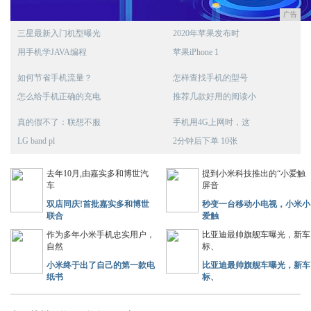
广告
三星最新入门机型曝光
2020年苹果发布时
用手机学JAVA编程
苹果iPhone 1
如何节省手机流量？
怎样查找手机的型号
怎么给手机正确的充电
推荐几款好用的阅读小
真的假不了：联想不服
手机用4G上网时，这
LG band pl
2分钟后下单 10张
去年10月,由嘉实多和博世汽
提到小米科技推出的“小爱触
车
屏音
双店同庆!首批嘉实多和博世
秒变一台移动小电视，小米小
联合
爱触
作为多年小米手机忠实用户，
比亚迪最帅旗舰车曝光，新车
自然
标、
小米终于出了自己的第一款电
比亚迪最帅旗舰车曝光，新车
纸书
标、