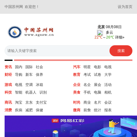
中国苏州网 欢迎您！
设为首页
资讯
国内
国际
社会
汽车
明星
电影
电视
财经
导购
新车
保养
教育
考试
试卷
大学
游戏
电视
空调
冰箱
企业
名企
展会
活动
科技
智能
机器人
识别
美食
手机
电脑
相机
商讯
淘宝
京东
支付宝
时尚
商业
名片
会议
消费
疾病
减肥
保健
微商
前詹
统计
报表