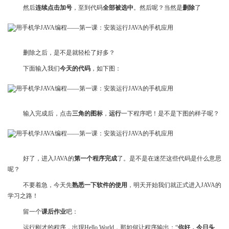
然后
连续点击加号
，至到代码
全部被选中
。然后呢？当然是
删除
了
删除之后，是不是就轻松了好多？
下面输入我们
今天的代码
，如下图：
输入完成后，点击
三角的图标
，
运行
一下程序吧！是不是下图的样子呢？
好了，进入JAVA的
第一个程序完成
了。是不是在迷茫这些代码是什么意思
呢？
不要着急，今天先
熟悉一下软件的使用
，明天开始我们就正式进入JAVA的
学习之路！
留一个
课后作业
吧：
运行刚才的程序，出现Hello World，那如何让程序输出：“
你好，今日头