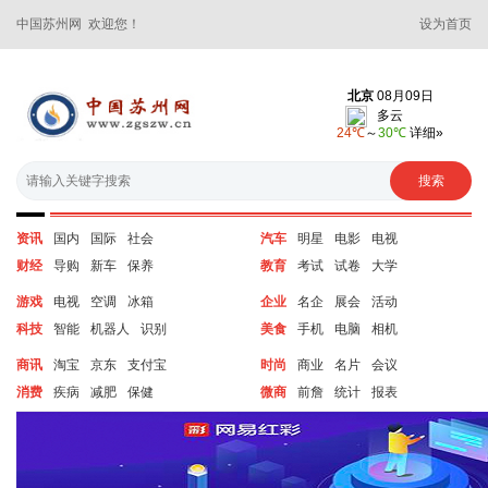
中国苏州网 欢迎您！
设为首页
资讯
国内
国际
社会
汽车
明星
电影
电视
财经
导购
新车
保养
教育
考试
试卷
大学
游戏
电视
空调
冰箱
企业
名企
展会
活动
科技
智能
机器人
识别
美食
手机
电脑
相机
商讯
淘宝
京东
支付宝
时尚
商业
名片
会议
消费
疾病
减肥
保健
微商
前詹
统计
报表