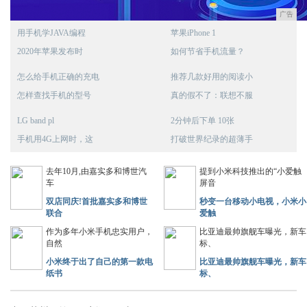
广告
用手机学JAVA编程
苹果iPhone 1
2020年苹果发布时
如何节省手机流量？
怎么给手机正确的充电
推荐几款好用的阅读小
怎样查找手机的型号
真的假不了：联想不服
LG band pl
2分钟后下单 10张
手机用4G上网时，这
打破世界纪录的超薄手
去年10月,由嘉实多和博世汽
提到小米科技推出的“小爱触
车
屏音
双店同庆!首批嘉实多和博世
秒变一台移动小电视，小米小
联合
爱触
作为多年小米手机忠实用户，
比亚迪最帅旗舰车曝光，新车
自然
标、
小米终于出了自己的第一款电
比亚迪最帅旗舰车曝光，新车
纸书
标、