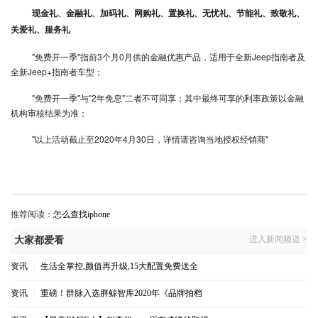
现金礼、金融礼、加码礼、网购礼、置换礼、无忧礼、节能礼、致敬礼、
关爱礼、服务礼
"免费开一季"指前3个月0月供的金融优惠产品，适用于全新Jeep指南者及
全新Jeep+指南者车型；
"免费开一季"与"2年免息"二者不可同享；其中最终可享的利率政策以金融
机构审核结果为准；
"以上活动截止至2020年4月30日，详情请咨询当地授权经销商"
推荐阅读：
怎么查找iphone
进入新闻频道 >
大家都爱看
资讯
|
生活全掌控,颜值再升级,15大配置免费送全
资讯
|
重磅！群脉入选胖鲸智库2020年《品牌拍档