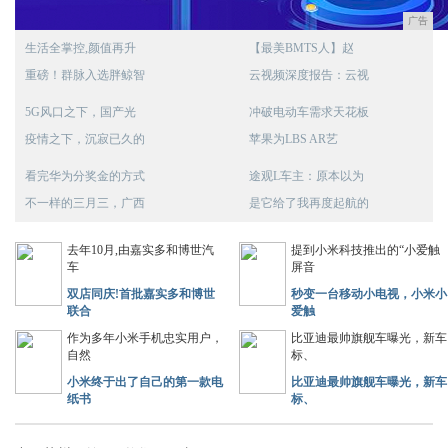
广告
生活全掌控,颜值再升
【最美BMTS人】赵
重磅！群脉入选胖鲸智
云视频深度报告：云视
5G风口之下，国产光
冲破电动车需求天花板
疫情之下，沉寂已久的
苹果为LBS AR艺
看完华为分奖金的方式
途观L车主：原本以为
不一样的三月三，广西
是它给了我再度起航的
去年10月,由嘉实多和博世汽
提到小米科技推出的“小爱触
车
屏音
双店同庆!首批嘉实多和博世
秒变一台移动小电视，小米小
联合
爱触
作为多年小米手机忠实用户，
比亚迪最帅旗舰车曝光，新车
自然
标、
小米终于出了自己的第一款电
比亚迪最帅旗舰车曝光，新车
纸书
标、