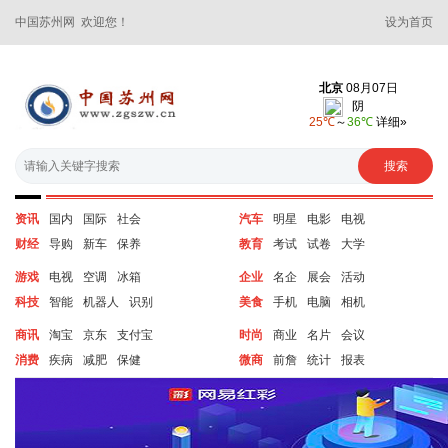
中国苏州网 欢迎您！
设为首页
资讯
国内
国际
社会
汽车
明星
电影
电视
财经
导购
新车
保养
教育
考试
试卷
大学
游戏
电视
空调
冰箱
企业
名企
展会
活动
科技
智能
机器人
识别
美食
手机
电脑
相机
商讯
淘宝
京东
支付宝
时尚
商业
名片
会议
消费
疾病
减肥
保健
微商
前詹
统计
报表