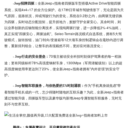
全新Jeep+指南者四驱版车型搭载Active Drive智能四驱
-Jeep招牌四驱：
系统，实现4x4=17 的全方位保护。在17种日常城市驾驶情形下，无论是因为天
气原因，道路状况，抑或驾驶行为的变化，系统在0.2秒之内，由两驱无缝切换
为四驱，实时动态分配扭矩，提升抓地力，默默守护全家安心。其余时间，则
以业界创新的后轴智能分离技术，实现纯两驱行驶，进一步降低3%-4%油耗，
真正实现"四驱安心，两驱油耗"。Selec-Terrain路况模式自选系统，拥有5大驾
驶模式，旋转按钮，油门/转向/变速箱等12大项车身控制逻辑会在毫秒内进行调
整，重新排列组合，让整车的表现截然不同，更好应对路况变化；
70项主被动安全科技时刻保护驾乘者的每一程旅
- Jeep行走的安全堡垒：
途；更有同级标杆78%高强度钢材车身，1300Mpa（军用潜艇级别）以上的超
高强度钢使用率更达到了23%，使全新Jeep+指南者拥有"内外皆强"的安全守
护。
作为"手机离身就焦虑"带
- Jeep智能车联服务，与你热爱的TA时刻通联：
着智能手机长成的一代，怎少得随时随地的互联乐趣？为此，全新Jeep+指南者
通过智能升级，四驱版车型以及豪华版均新增Jeep专属智能车联服务，无时无
刻不与世界互联。
颜值+：专属夜鹰设计，开启摩登都市夜生活