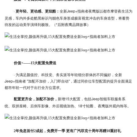
·
全新Jeep+指南者夜鹰版以都市摩登夜生活为
更年轻、更动感、更炫酷：
灵感，车内外多处酷黑标识与靓色车身形成极富视觉冲击的车身造型，将蓄势
待发的运动美学演绎到极致。（*后附夜鹰品牌故事）
价值+——15大配置免费送
· 为满足颜值控、科技党、务实派等年轻细分群体的不同偏好，全新
Jeep+指南者 "加配不加价，入门即自动"，通过同价位车型配置的提升全面满足
都市年轻一代对于出行全方位需求。
新增15大配置，包括Jeep智能车联服务系
配置更齐全，加配不加价，
统、双拼座椅、后倒车影像、外后视镜加热、18寸轮圈 、夜鹰版外观内饰等。
2年免息首付2成起，免费开一季 更有广汽菲克十周年再赠10重好礼