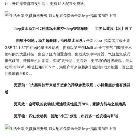
计，开启摩登都市夜生活； 更有15大配置免费送。
Jeep黄金动力+17种路况全掌控+Jeep智能车联——世界从此没【玩】没了
全新Jeep+指南者搭载全新
- 四缸小钢炮，动力超豪牌，油耗堪比日系：
GSE-T4 1.3T四缸涡轮增压发动机，拥有以第三代Multi-air全可变气门调节技术
领衔的九大黑科技，集合了缸内侧置直喷、集成式水冷中冷器、气缸盖集成式
排气歧管、变排量机油泵等，实现"更强劲，更高效，更平稳"的越级表现，最大
功率127kW，峰值扭矩270N·m，为用户带来超越豪车级别的动力能量，百公里
油耗却低至6.0L。
更强劲：9大黑科技带来超乎想象的跨级参数表现，小排量起步也有推背
感
更高效：会呼吸的发动机 燃油经济性提升20%，豪牌方能与之相媲美
更平稳：四缸发动机，拒绝"小三"烦恼，出行多一份安稳与和谐