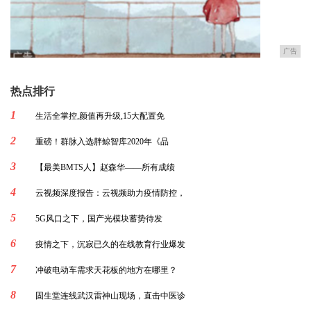
广告
热点排行
1
生活全掌控,颜值再升级,15大配置免
2
重磅！群脉入选胖鲸智库2020年《品
3
【最美BMTS人】赵森华——所有成绩
4
云视频深度报告：云视频助力疫情防控，
5
5G风口之下，国产光模块蓄势待发
6
疫情之下，沉寂已久的在线教育行业爆发
7
冲破电动车需求天花板的地方在哪里？
8
固生堂连线武汉雷神山现场，直击中医诊