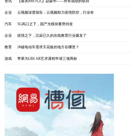
资讯
|
【最美BMTS人】赵森华——所有成绩的取得
企业
|
云视频深度报告：云视频助力疫情防控，行业有
汽车
|
5G风口之下，国产光模块蓄势待发
企业
|
疫情之下，沉寂已久的在线教育行业爆发了
教育
|
冲破电动车需求天花板的地方在哪里？
游戏
|
苹果为LBS AR艺术课程申请三项商标