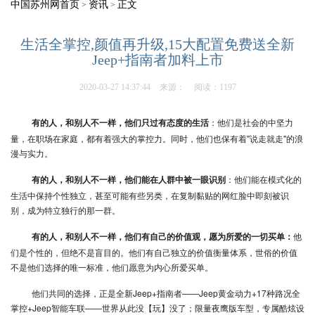
中国苏州网首页
资讯
正文
>
>
生活全掌控,颜值再升级,15大配置免费送全新
Jeep+指南者加料上市
2020-03-27 14:37:44
来源：
阅读：1197
：他们是社会的中坚力
有的人，和别人不一样，他们只过有态度的生活
量，在职场在家庭，都有着强大的掌控力。同时，他们也保有着"说走就走"的浪
漫与实力。
：他们能在模式化的
有的人，和别人不一样，他们能在人群中被一眼识别
生活中保持个性独立，甚至可能有些另类，在复制黏贴的网红脸中即刻被识
别，成为特立独行的那一群。
他
有的人，和别人不一样，他们有自己的价值观，愿为所爱的一切买单：
们是个性的，但绝不是盲目的。他们有自己独立的价值衡量体系，世俗的价值
不是他们选择的唯一标准，他们愿意为内心所爱买单。
他们共同的选择，正是全新Jeep+指南者——Jeep黄金动力+17种路况全
掌控+Jeep智能车联——世界从此没【玩】没了；限量夜鹰版车型，专属酷炫设