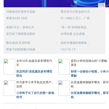
广告
冲破电动车需求天花板
看完华为分奖金的方式
苹果为LBS AR艺
不一样的三月三，广西
途观L车主：原本以为
“多一倍”的高标准品
是它给了我再度起航的
全球应援 众志成城
聚水成涓 共克时艰
你的专属福利请签收，
带孩子的妈妈魅力锐减
VIoT 5G CP
去年10月,由嘉实多和博世汽
提到小米科技推出的“小爱触
车
屏音
双店同庆!首批嘉实多和博世
秒变一台移动小电视，小米小
联合
爱触
作为多年小米手机忠实用户，
比亚迪最帅旗舰车曝光，新车
自然
标、
小米终于出了自己的第一款电
比亚迪最帅旗舰车曝光，新车
纸书
标、