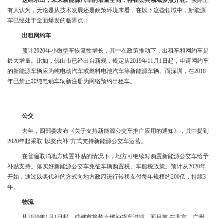
这昭示出，未来新能源汽车的增量空间，将在公共领域多点开花。
实际上
有人认为，无论是从技术发展还是政策环境来看，在以下这些领域中，新能源
车已经处于全面爆发的临界点：
出租网约车
预计2020年小微型车恢复性增长，其中在政策推动下，出租车和网约车是
最大增量。比如，佛山市已经出台新规，规定从2019年11月1日起，申请网约车
的新能源车辆应为纯电动汽车或燃料电池汽车等新能源车辆。而深圳，在2018
年已禁止非纯电动车辆新注册为网络预约出租车。
公交
去年，四部委发布《关于支持新能源公交车推广应用的通知》，其中提到
2020年起采取“以奖代补”方式支持新能源公交车运营。
在普遍取消地方购置补贴的情况下，地方可继续对购置新能源公交车给予
补贴支持。落实好新能源公交车免征车辆购置税、车船税政策。预计从2020年
开始，通过以奖代补的方式向地方政府进行转移支付每年规模约200亿，持续3
年。
物流
从2020年1月1日起，成都市将禁止燃油货车进城。而目前,在北京、广州、