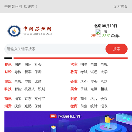
中国苏州网 欢迎您！
设为首页
资讯
国内
国际
社会
汽车
明星
电影
电视
财经
导购
新车
保养
教育
考试
试卷
大学
游戏
电视
空调
冰箱
企业
名企
展会
活动
科技
智能
机器人
识别
美食
手机
电脑
相机
商讯
淘宝
京东
支付宝
时尚
商业
名片
会议
消费
疾病
减肥
保健
微商
前詹
统计
报表