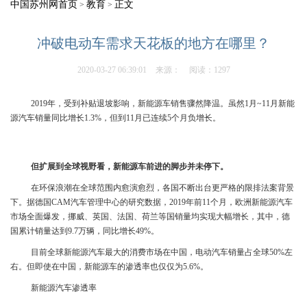
中国苏州网首页
教育
正文
>
>
冲破电动车需求天花板的地方在哪里？
2020-03-27 06:39:01
来源：
阅读：1297
2019年，受到补贴退坡影响，新能源车销售骤然降温。虽然1月~11月新能
源汽车销量同比增长1.3%，但到11月已连续5个月负增长。
但扩展到全球视野看，新能源车前进的脚步并未停下。
在环保浪潮在全球范围内愈演愈烈，各国不断出台更严格的限排法案背景
下。据德国CAM汽车管理中心的研究数据，2019年前11个月，欧洲新能源汽车
市场全面爆发，挪威、英国、法国、荷兰等国销量均实现大幅增长，其中，德
国累计销量达到9.7万辆，同比增长49%。
目前全球新能源汽车最大的消费市场在中国，电动汽车销量占全球50%左
右。但即使在中国，新能源车的渗透率也仅仅为5.6%。
新能源汽车渗透率