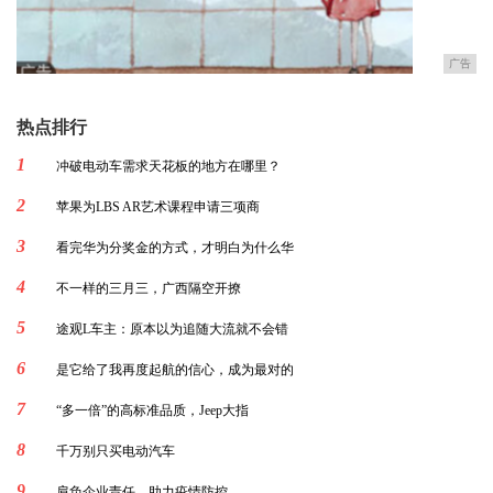
广告
热点排行
1
冲破电动车需求天花板的地方在哪里？
2
苹果为LBS AR艺术课程申请三项商
3
看完华为分奖金的方式，才明白为什么华
4
不一样的三月三，广西隔空开撩
5
途观L车主：原本以为追随大流就不会错
6
是它给了我再度起航的信心，成为最对的
7
“多一倍”的高标准品质，Jeep大指
8
千万别只买电动汽车
9
肩负企业责任，助力疫情防控