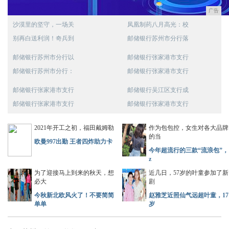
广告
沙漠里的坚守，一场关
凤凰制药八月高光：校
别再白送利润！奇兵到
邮储银行苏州市分行落
邮储银行苏州市分行以
邮储银行张家港市支行
邮储银行苏州市分行：
邮储银行张家港市支行
邮储银行张家港市支行
邮储银行吴江区支行成
邮储银行张家港市支行
邮储银行张家港市支行
2021年开工之初，福田戴姆勒
作为包包控，女生对各大品牌
的当
欧曼997出勤 王者四炸助力卡
今年超流行的三款“流浪包”，
z
为了迎接马上到来的秋天，想
近几日，57岁的叶童参加了新
必大
剧
今秋新北欧风火了！不要简简
赵雅芝近照仙气远超叶童，17
单单
岁