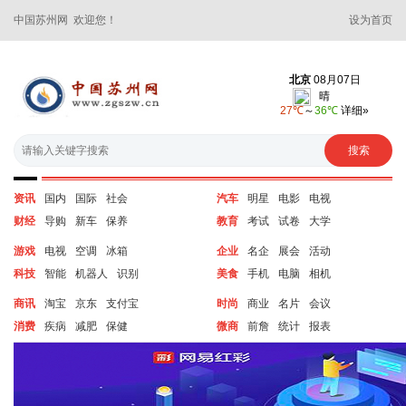
中国苏州网 欢迎您！
设为首页
资讯
国内
国际
社会
汽车
明星
电影
电视
财经
导购
新车
保养
教育
考试
试卷
大学
游戏
电视
空调
冰箱
企业
名企
展会
活动
科技
智能
机器人
识别
美食
手机
电脑
相机
商讯
淘宝
京东
支付宝
时尚
商业
名片
会议
消费
疾病
减肥
保健
微商
前詹
统计
报表