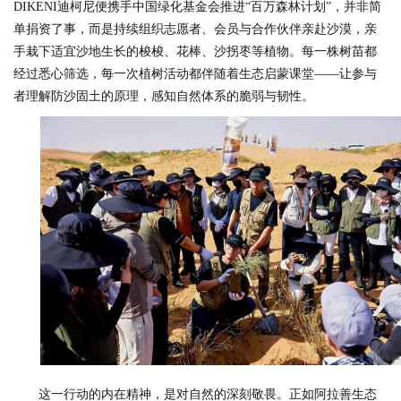
DIKENI迪柯尼便携手中国绿化基金会推进“百万森林计划”，并非简
单捐资了事，而是持续组织志愿者、会员与合作伙伴亲赴沙漠，亲
手栽下适宜沙地生长的梭梭、花棒、沙拐枣等植物。每一株树苗都
经过悉心筛选，每一次植树活动都伴随着生态启蒙课堂——让参与
者理解防沙固土的原理，感知自然体系的脆弱与韧性。
这一行动的内在精神，是对自然的深刻敬畏。正如阿拉善生态