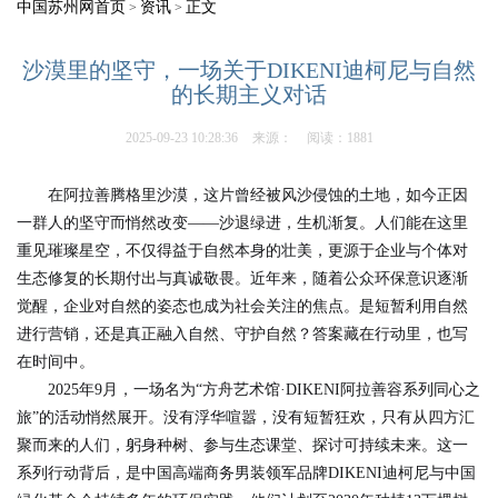
中国苏州网首页
资讯
正文
>
>
沙漠里的坚守，一场关于DIKENI迪柯尼与自然
的长期主义对话
2025-09-23 10:28:36
来源：
阅读：1881
在阿拉善腾格里沙漠，这片曾经被风沙侵蚀的土地，如今正因
一群人的坚守而悄然改变——沙退绿进，生机渐复。人们能在这里
重见璀璨星空，不仅得益于自然本身的壮美，更源于企业与个体对
生态修复的长期付出与真诚敬畏。近年来，随着公众环保意识逐渐
觉醒，企业对自然的姿态也成为社会关注的焦点。是短暂利用自然
进行营销，还是真正融入自然、守护自然？答案藏在行动里，也写
在时间中。
2025年9月，一场名为“方舟艺术馆·DIKENI阿拉善容系列同心之
旅”的活动悄然展开。没有浮华喧嚣，没有短暂狂欢，只有从四方汇
聚而来的人们，躬身种树、参与生态课堂、探讨可持续未来。这一
系列行动背后，是中国高端商务男装领军品牌DIKENI迪柯尼与中国