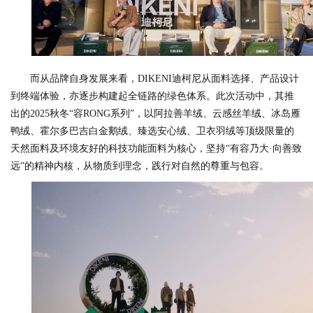
而从品牌自身发展来看，DIKENI迪柯尼从面料选择、产品设计
到终端体验，亦逐步构建起全链路的绿色体系。此次活动中，其推
出的2025秋冬“容RONG系列”，以阿拉善羊绒、云感丝羊绒、冰岛雁
鸭绒、霍尔多巴吉白金鹅绒、臻选安心绒、卫衣羽绒等顶级限量的
天然面料及环境友好的科技功能面料为核心，坚持“有容乃大·向善致
远”的精神内核，从物质到理念，践行对自然的尊重与包容。