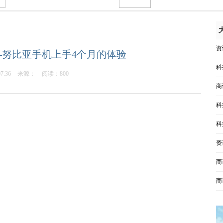
资
努比亚手机上手4个月的体验
科
07:36
来源：
阅读：800
商
科
科
资
商
商