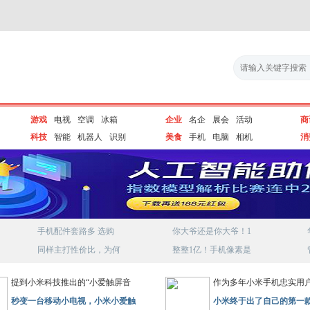
游戏
电视
空调
冰箱
企业
名企
展会
活动
商
科技
智能
机器人
识别
美食
手机
电脑
相机
消
手机配件套路多 选购
你大爷还是你大爷！1
同样主打性价比，为何
整整1亿！手机像素是
提到小米科技推出的“小爱触屏音
作为多年小米手机忠实用
秒变一台移动小电视，小米小爱触
小米终于出了自己的第一