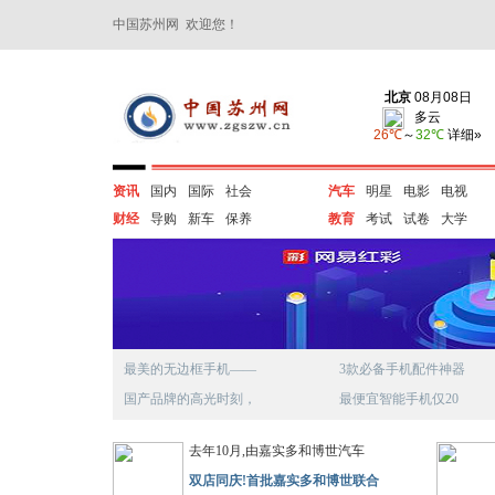
中国苏州网 欢迎您！
资讯
国内
国际
社会
汽车
明星
电影
电视
财经
导购
新车
保养
教育
考试
试卷
大学
最美的无边框手机——
3款必备手机配件神器
国产品牌的高光时刻，
最便宜智能手机仅20
去年10月,由嘉实多和博世汽车
双店同庆!首批嘉实多和博世联合