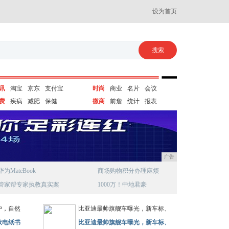
设为首页
讯
淘宝
京东
支付宝
时尚
商业
名片
会议
费
疾病
减肥
保健
微商
前詹
统计
报表
广告
华为MateBook
商场购物积分办理麻烦
管家帮专家执教真实案
1000万！中地君豪
户，自然
比亚迪最帅旗舰车曝光，新车标、
款电纸书
比亚迪最帅旗舰车曝光，新车标、