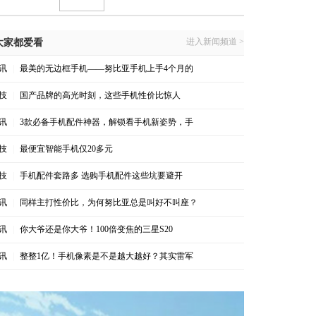
进入新闻频道 >
大家都爱看
讯
|
最美的无边框手机——努比亚手机上手4个月的
技
|
国产品牌的高光时刻，这些手机性价比惊人
讯
|
3款必备手机配件神器，解锁看手机新姿势，手
技
|
最便宜智能手机仅20多元
技
|
手机配件套路多 选购手机配件这些坑要避开
讯
|
同样主打性价比，为何努比亚总是叫好不叫座？
讯
|
你大爷还是你大爷！100倍变焦的三星S20
讯
|
整整1亿！手机像素是不是越大越好？其实雷军