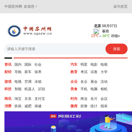
中国苏州网 欢迎您！
设为首页
资讯
国内
国际
社会
汽车
明星
电影
电视
财经
导购
新车
保养
教育
考试
试卷
大学
游戏
电视
空调
冰箱
企业
名企
展会
活动
科技
智能
机器人
识别
美食
手机
电脑
相机
商讯
淘宝
京东
支付宝
时尚
商业
名片
会议
消费
疾病
减肥
保健
微商
前詹
统计
报表