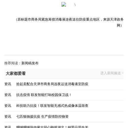
（原标题市商务局紧急筹措消毒液连夜送往防疫重点地区，来源天津政务
网
）
推荐阅读：
新闻稿发布
进入新闻频道 >
大家都爱看
资讯
|
拾起卖配合天津市商务局连夜运送消毒液至防疫
资讯
|
抗击疫情 联发智能打响校园保卫战！
资讯
|
科技助力抗疫！联发智能无感式热成像体温筛查
资讯
|
七匹狼驰援抗疫 生产疫情防控物资
资讯
|
呷哺呷哺與內蒙古同心馳援湖北！錫盟品質牛羊