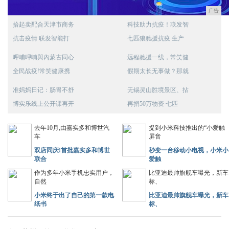
广告
拾起卖配合天津市商务
科技助力抗疫！联发智
抗击疫情 联发智能打
七匹狼驰援抗疫 生产
呷哺呷哺與內蒙古同心
远程驰援一线，常笑健
全民战疫!常笑健康携
假期太长无事做？那就
准妈妈日记：肠胃不舒
无锡灵山胜境景区、拈
博实乐线上公开课再开
再捐50万物资 七匹
去年10月,由嘉实多和博世汽
提到小米科技推出的“小爱触
车
屏音
双店同庆!首批嘉实多和博世
秒变一台移动小电视，小米小
联合
爱触
作为多年小米手机忠实用户，
比亚迪最帅旗舰车曝光，新车
自然
标、
小米终于出了自己的第一款电
比亚迪最帅旗舰车曝光，新车
纸书
标、