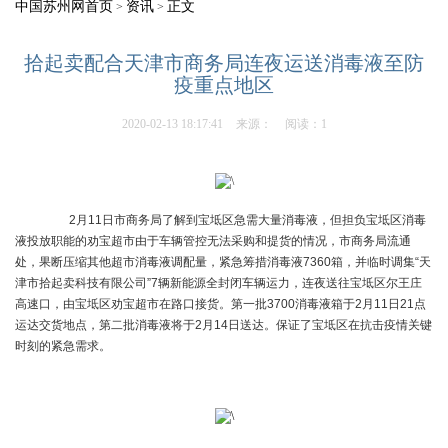
中国苏州网首页
资讯
正文
>
>
拾起卖配合天津市商务局连夜运送消毒液至防
疫重点地区
2020-02-13 18:17:41
来源：
阅读：1
2月11日市商务局了解到宝坻区急需大量消毒液，但担负宝坻区消毒
液投放职能的劝宝超市由于车辆管控无法采购和提货的情况，市商务局流通
处，果断压缩其他超市消毒液调配量，紧急筹措消毒液7360箱，并临时调集“天
津市拾起卖科技有限公司”7辆新能源全封闭车辆运力，连夜送往宝坻区尔王庄
高速口，由宝坻区劝宝超市在路口接货。第一批3700消毒液箱于2月11日21点
运达交货地点，第二批消毒液将于2月14日送达。保证了宝坻区在抗击疫情关键
时刻的紧急需求。