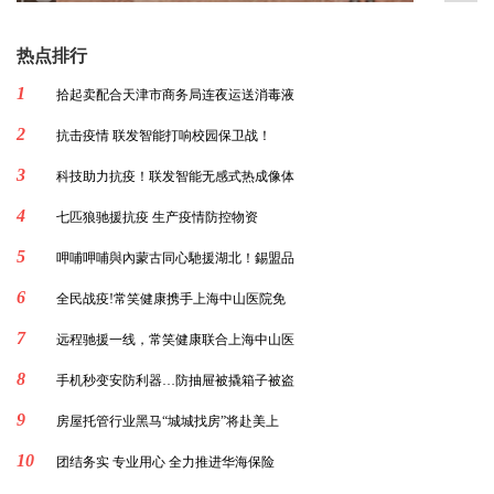
热点排行
1
拾起卖配合天津市商务局连夜运送消毒液
2
抗击疫情 联发智能打响校园保卫战！
3
科技助力抗疫！联发智能无感式热成像体
4
七匹狼驰援抗疫 生产疫情防控物资
5
呷哺呷哺與內蒙古同心馳援湖北！錫盟品
6
全民战疫!常笑健康携手上海中山医院免
7
远程驰援一线，常笑健康联合上海中山医
8
手机秒变安防利器…防抽屉被撬箱子被盗
9
房屋托管行业黑马“城城找房”将赴美上
10
团结务实 专业用心 全力推进华海保险