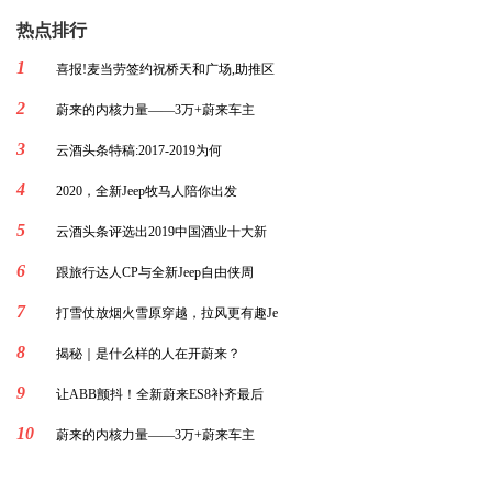
热点排行
1
喜报!麦当劳签约祝桥天和广场,助推区
2
蔚来的内核力量——3万+蔚来车主
3
云酒头条特稿:2017-2019为何
4
2020，全新Jeep牧马人陪你出发
5
云酒头条评选出2019中国酒业十大新
6
跟旅行达人CP与全新Jeep自由侠周
7
打雪仗放烟火雪原穿越，拉风更有趣Je
8
揭秘｜是什么样的人在开蔚来？
9
让ABB颤抖！全新蔚来ES8补齐最后
10
蔚来的内核力量——3万+蔚来车主