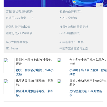
广告
喜报!麦当劳签约祝桥
云酒头条特稿:201
蔚来的内核力量——3
2020，全新Jee
云酒头条评选出201
打雪仗放烟火雪原穿越
跟旅行达人CP与全新
C-IASI碰撞测试
Jeep大指挥官家族
50年老字号“三角牌
JD. Power
中国珠三角渡轮再次选
提到小米科技推出的“小爱触
作为多年小米手机忠实用户，
屏音
自然
秒变一台移动小电视，小米小
小米终于出了自己的第一款电
爱触
纸书
比亚迪最帅旗舰车曝光，新车
目前，电动汽车产业依然存在
标、
着充
比亚迪最帅旗舰车曝光，新车
边行驶边充电 NSK开发新一
标、
代