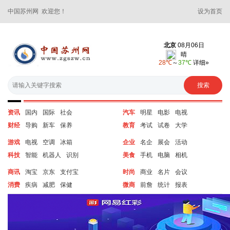
中国苏州网 欢迎您！
设为首页
资讯
国内
国际
社会
汽车
明星
电影
电视
财经
导购
新车
保养
教育
考试
试卷
大学
游戏
电视
空调
冰箱
企业
名企
展会
活动
科技
智能
机器人
识别
美食
手机
电脑
相机
商讯
淘宝
京东
支付宝
时尚
商业
名片
会议
消费
疾病
减肥
保健
微商
前詹
统计
报表