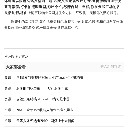
体建筑以浪漫法式风格为主题,匹配八大景观设计打造,逛街游玩有里子更
要有颜值,打卡拍照凹造型,秀出个性,尽情自我。当然,你在天和广场的各
类活动都,将由
上海百联物业公司提供全方位、细致化、规模化的贴心服务。
理想中的幸福生活,就在祝桥天和广场,现实中的财富机遇,天和广场约30㎡重
餐饮临街热铺等着您,轻松撬动未来,共迎幸福生活。
推荐阅读：
旗龙
进入新闻频道 >
大家都爱看
资讯
|
喜报!麦当劳签约祝桥天和广场,助推区域消费
资讯
|
蔚来的内核力量——3万+蔚来车主
资讯
|
云酒头条特稿:2017-2019为何是中国
资讯
|
2020，全新Jeep牧马人陪你出发丈量世
资讯
|
云酒头条评选出2019中国酒业十大新闻