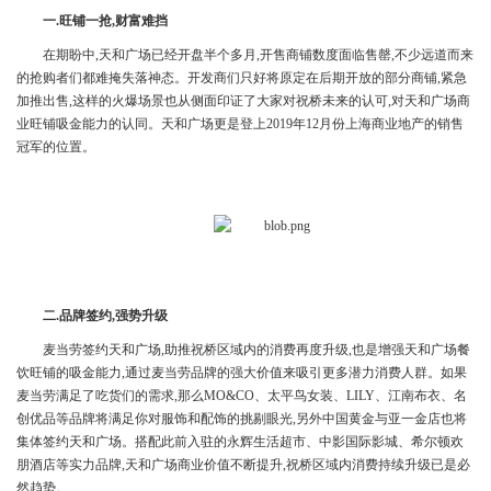
一.
旺铺一抢,财富难挡
在期盼中,天和广场已经开盘半个多月,开售商铺数度面临售罄,不少远道而来
的抢购者们都难掩失落神态。开发商们只好将原定在后期开放的部分商铺,紧急
加推出售,这样的火爆场景也从侧面印证了大家对祝桥未来的认可,对天和广场商
业旺铺吸金能力的认同。天和广场更是登上2019年12月份上海商业地产的销售
冠军的位置。
二.
品牌签约,强势升级
麦当劳签约天和广场,助推祝桥区域内的消费再度升级,也是增强天和广场餐
饮旺铺的吸金能力,通过麦当劳品牌的强大价值来吸引更多潜力消费人群。如果
麦当劳满足了吃货们的需求,那么MO&CO、太平鸟女装、LILY、江南布衣、名
创优品等品牌将满足你对服饰和配饰的挑剔眼光,另外中国黄金与亚一金店也将
集体签约天和广场。搭配此前入驻的永辉生活超市、中影国际影城、希尔顿欢
朋酒店等实力品牌,天和广场商业价值不断提升,祝桥区域内消费持续升级已是必
然趋势。