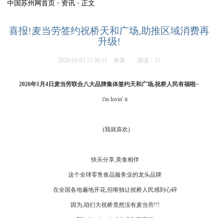
中国苏州网首页
资讯
正文
>
>
喜报!麦当劳签约祝桥天和广场,助推区域消费再
升级!
2020-01-03 15:50:11
来源：
阅读：17
2020
年1月4日麦当劳联合八大品牌集体签约天和广场,祝桥人民有福啦~
i'm lovin' it
(我就喜欢)
快乐分享,美食相伴
这个全球零售食品服务业的龙头品牌
在全国各地遍地开花,但唯独让祝桥人民感到心碎
因为,咱们大祝桥竟然没有麦当劳!!!