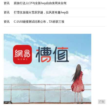
资讯
|
跟旅行达人CP与全新Jeep自由侠周末自驾
资讯
|
打雪仗放烟火雪原穿越，拉风更有趣Jeep自
资讯
|
C-IASI碰撞测试结果公布，TA斩获三项
广告