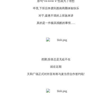
那句“i'm lovin' it”也成为了理想
毕竟,下班后奔袭到惠南商圈体验快乐
对于,疲惫不堪的上班族来讲
真的是一件极其残酷的事情......
然鹅,惊喜总是无处不在
就在近期
天和广场正式对外宣布将与麦当劳合作签约啦!