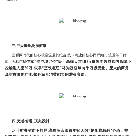
三.
巨大流量,财源滚滚
互联网时代的核心就是流量的抢占,线下商业的核心同样如此,流量等于财
富。天和广场
依靠“航空城定位”吸引高端人才30万;依靠周边成熟的高端小
区聚集人流20万;依靠“空铁枢纽”将为祝桥导向千万级流量。庞大的商务
出差和旅客群体,都是极具消费能力的潜在客群。
四,
完善管理,顶尖设计
24
小时餐饮街不打烊,高度契合都市年轻人的“越夜越精彩”心态。整