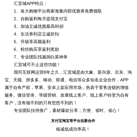
汇宜城APP特点：
1、各大购物平台商家海量内部优惠券免费领取
2、自购返利每月提现支付宝
3、加油立减优惠最高85折
4、生活券到店立减折扣
5、升级享高额返利
6、粉丝购买享返利奖励
7、专业团队找漏洞白菜神单
汇宜城可不止这些功能！
我司互联网运营8年之久，汇宜城是由大象、新兴源、京东、淘
宝、天猫、拼多多、移动、联通、电信等众多知名企业合作，APP
属于自有产权，苹果、安卓上架应用市场，热衷于零售连锁的增值
服务。微信登录、等级营销、发展线上客户、线上客户转变为自有
客户，没有做不到的只有您想不到的！
专业团队扶持推广，素材爆款分享；方便、省时、省心！
支付宝淘宝等平台拉新合作
核减低成功率高！