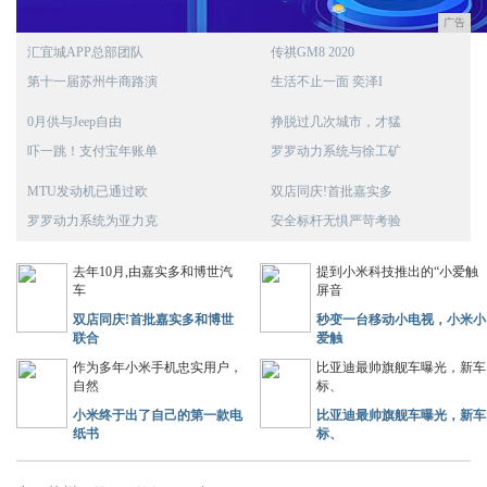
广告
汇宜城APP总部团队
传祺GM8 2020
第十一届苏州牛商路演
生活不止一面 奕泽I
0月供与Jeep自由
挣脱过几次城市，才猛
吓一跳！支付宝年账单
罗罗动力系统与徐工矿
MTU发动机已通过欧
双店同庆!首批嘉实多
罗罗动力系统为亚力克
安全标杆无惧严苛考验
去年10月,由嘉实多和博世汽
提到小米科技推出的“小爱触
车
屏音
双店同庆!首批嘉实多和博世
秒变一台移动小电视，小米小
联合
爱触
作为多年小米手机忠实用户，
比亚迪最帅旗舰车曝光，新车
自然
标、
小米终于出了自己的第一款电
比亚迪最帅旗舰车曝光，新车
纸书
标、