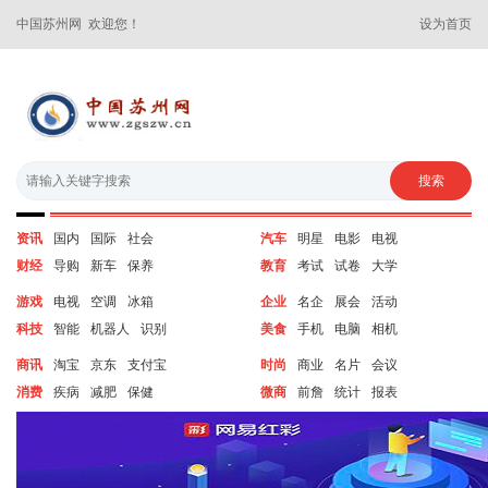
中国苏州网 欢迎您！
设为首页
资讯
国内
国际
社会
汽车
明星
电影
电视
财经
导购
新车
保养
教育
考试
试卷
大学
游戏
电视
空调
冰箱
企业
名企
展会
活动
科技
智能
机器人
识别
美食
手机
电脑
相机
商讯
淘宝
京东
支付宝
时尚
商业
名片
会议
消费
疾病
减肥
保健
微商
前詹
统计
报表