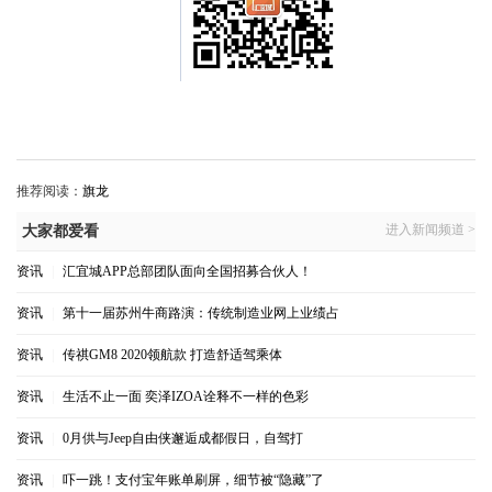
推荐阅读：
旗龙
进入新闻频道 >
大家都爱看
资讯
|
汇宜城APP总部团队面向全国招募合伙人！
资讯
|
第十一届苏州牛商路演：传统制造业网上业绩占
资讯
|
传祺GM8 2020领航款 打造舒适驾乘体
资讯
|
生活不止一面 奕泽IZOA诠释不一样的色彩
资讯
|
0月供与Jeep自由侠邂逅成都假日，自驾打
资讯
|
吓一跳！支付宝年账单刷屏，细节被“隐藏”了