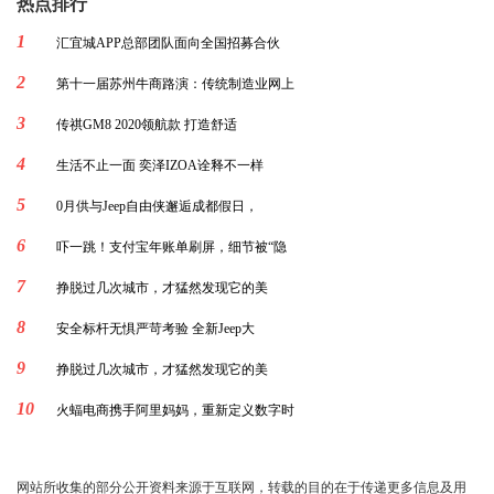
热点排行
1
汇宜城APP总部团队面向全国招募合伙
2
第十一届苏州牛商路演：传统制造业网上
3
传祺GM8 2020领航款 打造舒适
4
生活不止一面 奕泽IZOA诠释不一样
5
0月供与Jeep自由侠邂逅成都假日，
6
吓一跳！支付宝年账单刷屏，细节被“隐
7
挣脱过几次城市，才猛然发现它的美
8
安全标杆无惧严苛考验 全新Jeep大
9
挣脱过几次城市，才猛然发现它的美
10
火蝠电商携手阿里妈妈，重新定义数字时
网站所收集的部分公开资料来源于互联网，转载的目的在于传递更多信息及用