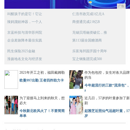
广告
叫醒孩子的是它！它让
仁浩市政完成1亿元A
辣妈溜娃神器，一个人
商债通完成2.8亿B
京蓝科技与清华苏州院
无锡贝塔融资破亿，推
企业差旅降本最佳实践
第113届全国糖酒商
民生保险2025金融
乐富海邦园开园十周年
淮扬地名文化与经济发
宝之钢集团完成500
2021年开工之初，福田戴姆勒
作为包包控，女生对各大品牌
的当
欧曼997出勤 王者四炸助力卡
今年超流行的三款“流浪包”，
z
为了迎接马上到来的秋天，想
近几日，57岁的叶童参加了新
必大
剧
今秋新北欧风火了！不要简简
赵雅芝近照仙气远超叶童，17
单单
岁