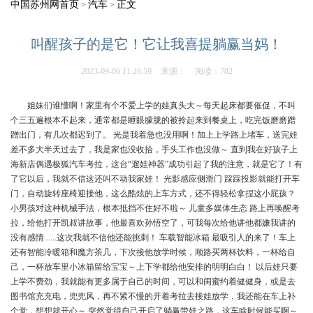
中国苏州网首页
汽车
正文
>
>
叫醒孩子的是它！它让我喜提躺赢当妈！
2023-09-06 11:26:59
来源：
阅读：782
姐妹们谁懂啊！家里有个不爱上学的娃真头大～每天起床都要催促，不叫
个三五遍根本不起来，通常都是睡眼朦胧的被拎起来到餐桌上，吃完饭磨磨蹭
蹭出门，有几次都迟到了。 光是我着急也没用啊！加上上学路上堵车，送完娃
差不多大半天过去了，我是家也没收拾，手头工作也没做～ 直到我在好孩子上
海新店偶遇极狐汽车考拉，这台“遛娃神器”成功引起了我的注意，就是它了！有
了它以后，我就不信这还叫不动我家娃！ 光影感应侧滑门 踩踩投影就能打开车
门，自动旋转座椅迎接他，这么酷炫的上车方式，还不得轻松拿捏这小屁孩？
小男孩对这种机械手法，根本抵挡不住好不啦～ 儿童多媒体生态 路上再唤醒考
拉，给他打开凯叔讲故事，他最喜欢孙悟空了，可我每次给他讲他都嫌我讲的
没有感情......这次我就不信他还能挑刺！ 车载智能冰箱 最吸引人的来了！车上
还有智能冷暖箱和魔方茶几，下次接他放学时候，顺路买两杯饮料，一杯给自
己，一杯放车里小冰箱留给宝宝～上下学都给他安排的明明白白！ 以后娃只要
上学不费劲，我就能有更多属于自己的时间，可以和闺蜜约着健健身，或是去
图书馆充充电，兜兜风，再不紧不慢的开着考拉去接娃放学，我还能在车上补
个觉，想想就开心～ 突然觉得自己开启了躺赢带娃之路，这车啥时候能买啊～