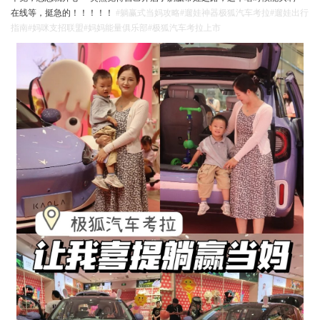
在线等，挺急的！！！！！
#躺赢式当妈攻略
#遛娃神器极狐汽车考拉
#遛娃出行
指南
#妈咪支招联盟
#妈妈能量俱乐部
#极狐汽车考拉上市