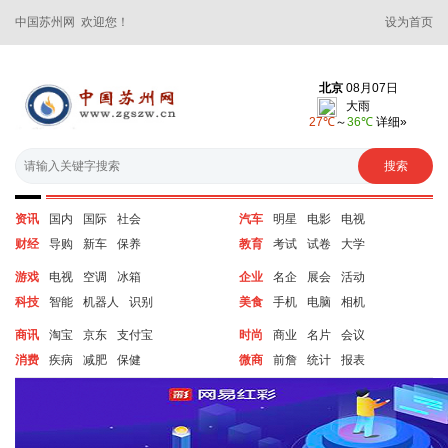
中国苏州网 欢迎您！
设为首页
资讯
国内
国际
社会
汽车
明星
电影
电视
财经
导购
新车
保养
教育
考试
试卷
大学
游戏
电视
空调
冰箱
企业
名企
展会
活动
科技
智能
机器人
识别
美食
手机
电脑
相机
商讯
淘宝
京东
支付宝
时尚
商业
名片
会议
消费
疾病
减肥
保健
微商
前詹
统计
报表